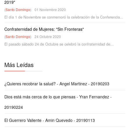
2019"
(
Santo Domingo
)
01 Noviembre 2020
El día 1 de Noviembre se conmemoró la celebración de la Conferencia...
Confraternidad de Mujeres: "Sin Fronteras"
(
Santo Domingo
)
24 Octubre 2020
El pasado sábado 24 de Octubre se celebró la confraternidad de...
Más Leídas
¿Quieres recobrar la salud? - Angel Martinez - 20190203
Dios está más cerca de lo que piensas - Yran Fernandez -
20190224
El Guerrero Valiente - Amin Quevedo - 20190113