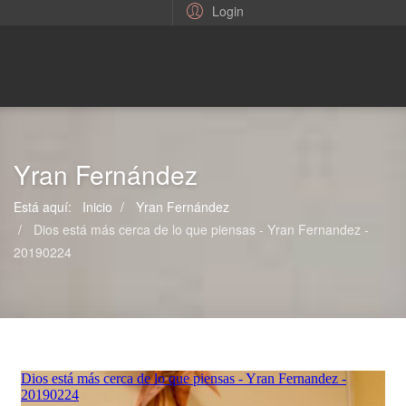
Login
Yran Fernández
Está aquí:
Inicio
Yran Fernández
Dios está más cerca de lo que piensas - Yran Fernandez -
20190224