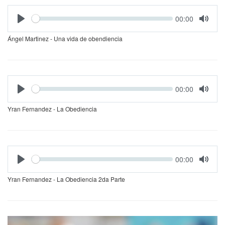
Seek
Current
00:00
time
Ángel Martinez - Una vida de obendiencia
Seek
Current
00:00
time
Yran Fernandez - La Obediencia
Seek
Current
00:00
time
Yran Fernandez - La Obediencia 2da Parte