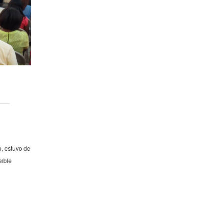
o, estuvo de
eíble