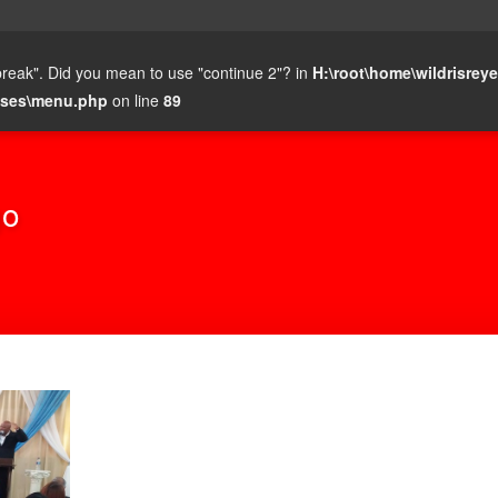
 "break". Did you mean to use "continue 2"? in
H:\root\home\wildrisreye
asses\menu.php
on line
89
go