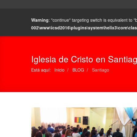
Warning
: "continue" targeting switch is equivalent to
002\www\icsd2016\plugins\system\helix3\core\cl
Iglesia de Cristo en Santia
Está aquí:
Inicio
BLOG
Santiago