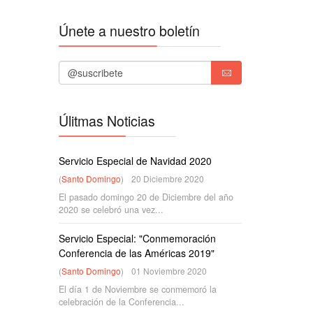
Únete a nuestro boletín
Úlitmas Noticias
Servicio Especial de Navidad 2020
(
Santo Domingo
)
20 Diciembre 2020
El pasado domingo 20 de Diciembre del año
2020 se celebró una vez...
Servicio Especial: "Conmemoración
Conferencia de las Américas 2019"
(
Santo Domingo
)
01 Noviembre 2020
El día 1 de Noviembre se conmemoró la
celebración de la Conferencia...