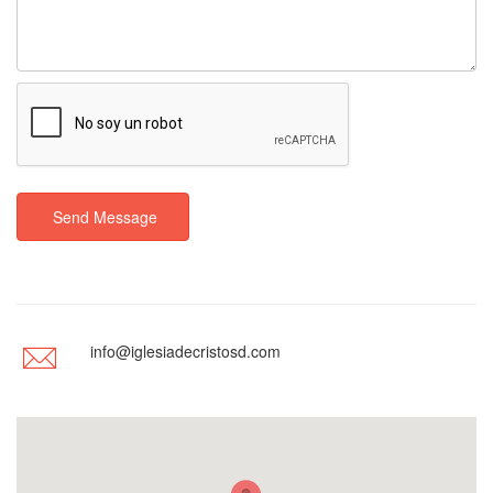
Send Message
info@iglesiadecristosd.com