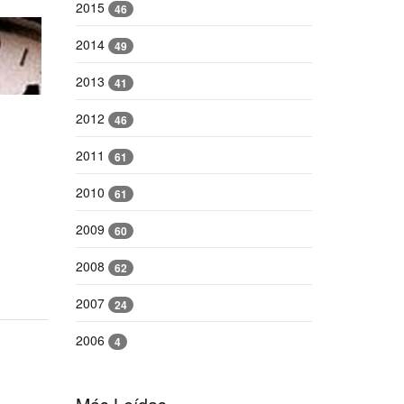
2015
46
2014
49
2013
41
2012
46
2011
61
2010
61
2009
60
2008
62
2007
24
2006
4