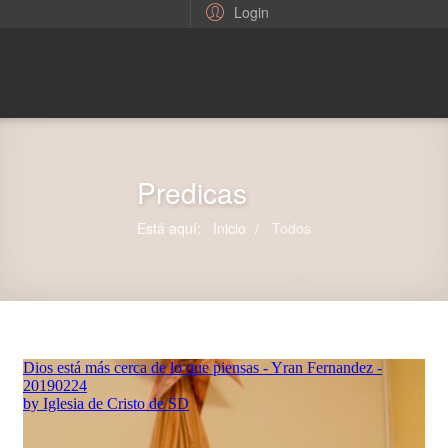
Login
Predicas
Está aquí:
Inicio
Todos